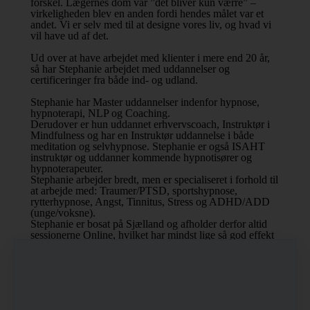
forskel. Lægernes dom var ”det bliver kun værre” –
virkeligheden blev en anden fordi hendes målet var et
andet. Vi er selv med til at designe vores liv, og hvad vi
vil have ud af det.
Ud over at have arbejdet med klienter i mere end 20 år,
så har Stephanie arbejdet med uddannelser og
certificeringer fra både ind- og udland.
Stephanie har Master uddannelser indenfor hypnose,
hypnoterapi, NLP og Coaching.
Derudover er hun uddannet erhvervscoach, Instruktør i
Mindfulness og har en Instruktør uddannelse i både
meditation og selvhypnose. Stephanie er også ISAHT
instruktør og uddanner kommende hypnotisører og
hypnoterapeuter.
Stephanie arbejder bredt, men er specialiseret i forhold til
at arbejde med: Traumer/PTSD, sportshypnose,
rytterhypnose, Angst, Tinnitus, Stress og ADHD/ADD
(unge/voksne).
Stephanie er bosat på Sjælland og afholder derfor altid
sessionerne Online, hvilket har mindst lige så god effekt
og resultat.
Kontakt klinikken og få en gratis og uforpligtende snak
og netop dig og din situation samt
behandlingsmulighederne.
Du kan også finde og følge os på
Facebook