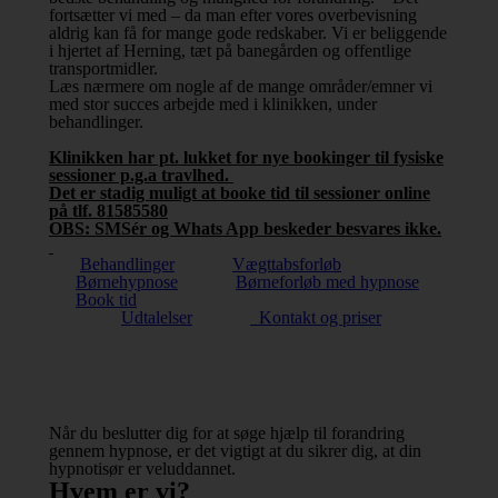
fortsætter vi med – da man efter vores overbevisning
aldrig kan få for mange gode redskaber. Vi er beliggende
i hjertet af Herning, tæt på banegården og offentlige
transportmidler.
Læs nærmere om nogle af de mange områder/emner vi
med stor succes arbejde med i klinikken, under
behandlinger.
Klinikken har pt. lukket for nye bookinger til fysiske
sessioner p.g.a travlhed.
Det er stadig muligt at booke tid til sessioner online
på tlf. 81585580
OBS: SMSér og Whats App beskeder besvares ikke.
Behandlinger
Vægttabsforløb
Børnehypnose
Børneforløb med hypnose
Book tid
Udtalelser
Kontakt og priser
Når du beslutter dig for at søge hjælp til forandring
gennem hypnose, er det vigtigt at du sikrer dig, at din
hypnotisør er veluddannet.
Hvem er vi?