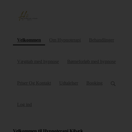
(current)
Velkommen
Om Hypnoterapi
Behandlinger
Vægttab med hypnose
Børneforløb med hypnose
Priser Og Kontakt
Udtalelser
Booking
Log ind
Velkommen til Hypnoterapi Kibæk